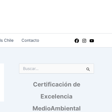
ls Chile
Contacto
B
u
s
Certificación de
c
a
r
Excelencia
p
o
MedioAmbiental
r