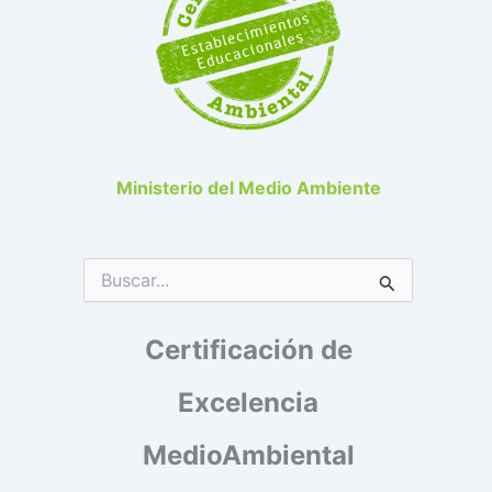
Ministerio del Medio Ambiente
B
u
s
Certificación de
c
a
r
Excelencia
p
o
MedioAmbiental
r
: