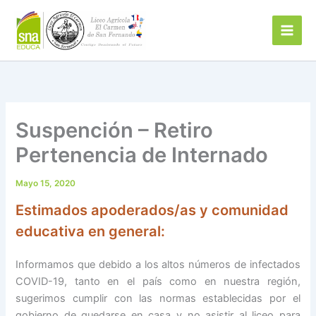
Ir
al
contenido
Suspención – Retiro
Pertenencia de Internado
Mayo 15, 2020
Estimados apoderados/as y comunidad
educativa en general:
Informamos que debido a los altos números de infectados
COVID-19, tanto en el país como en nuestra región,
sugerimos cumplir con las normas establecidas por el
gobierno de quedarse en casa y no asistir al liceo para