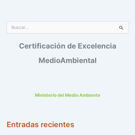
B
u
s
Certificación de Excelencia
c
a
r
MedioAmbiental
p
o
r
:
Ministerio del Medio Ambiente
Entradas recientes