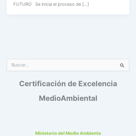
FUTURO Se inicia el proceso de […]
B
u
s
Certificación de Excelencia
c
a
r
MedioAmbiental
p
o
r
:
Ministerio del Medio Ambiente