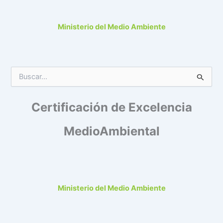
:
Ministerio del Medio Ambiente
B
u
s
Certificación de Excelencia
c
a
r
MedioAmbiental
p
o
r
:
Ministerio del Medio Ambiente