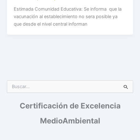
Estimada Comunidad Educativa: Se informa que la
vacunación al establecimiento no sera posible ya
que desde el nivel central informan
B
u
s
Certificación de Excelencia
c
a
r
MedioAmbiental
p
o
r