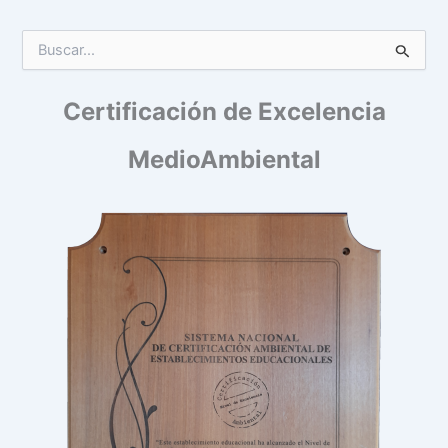
B
u
s
Certificación de Excelencia
c
a
r
MedioAmbiental
p
o
r
: