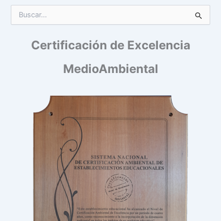
B
u
s
Certificación de Excelencia
c
a
r
MedioAmbiental
p
o
r
: